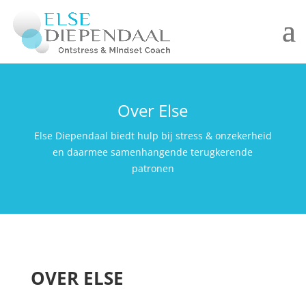
Over Else
Else Diependaal biedt hulp bij stress & onzekerheid
en daarmee samenhangende terugkerende
patronen
OVER ELSE